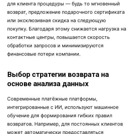
для клиента процедуры — будь то мгновенный
возврат, предложение подарочного сертификата
или эксклюзивная скидка на следующую
покупку. Благодаря этому снижается нагрузка на
контактные центры, повышается скорость
обработки запросов и минимизируются
финансовые потери компании.
Выбор стратегии возврата на
основе анализа данных
Современные платёжные платформы,
интегрированные с ИИ, используют машинное
обучение для формирования гибких правил
возвратов. Например, для постоянных клиентов
может автоматически предоставляться