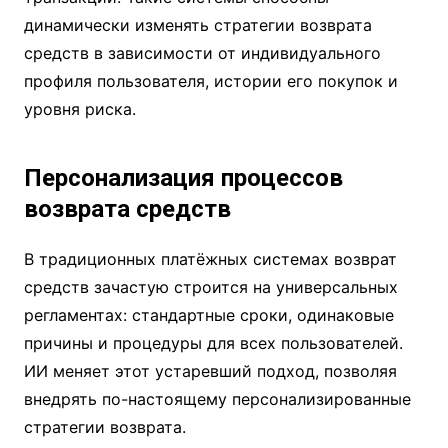
динамически изменять стратегии возврата
средств в зависимости от индивидуального
профиля пользователя, истории его покупок и
уровня риска.
Персонализация процессов
возврата средств
В традиционных платёжных системах возврат
средств зачастую строится на универсальных
регламентах: стандартные сроки, одинаковые
причины и процедуры для всех пользователей.
ИИ меняет этот устаревший подход, позволяя
внедрять по-настоящему персонализированные
стратегии возврата.