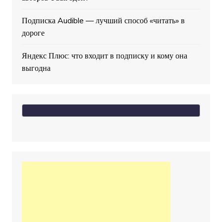
Подписка Audible — лучший способ «читать» в
дороге
Яндекс Плюс: что входит в подписку и кому она
выгодна