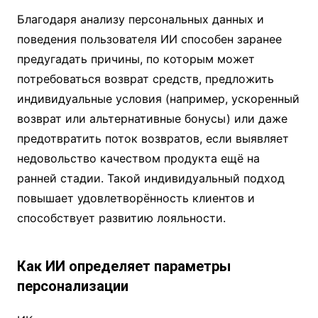
Благодаря анализу персональных данных и
поведения пользователя ИИ способен заранее
предугадать причины, по которым может
потребоваться возврат средств, предложить
индивидуальные условия (например, ускоренный
возврат или альтернативные бонусы) или даже
предотвратить поток возвратов, если выявляет
недовольство качеством продукта ещё на
ранней стадии. Такой индивидуальный подход
повышает удовлетворённость клиентов и
способствует развитию лояльности.
Как ИИ определяет параметры
персонализации