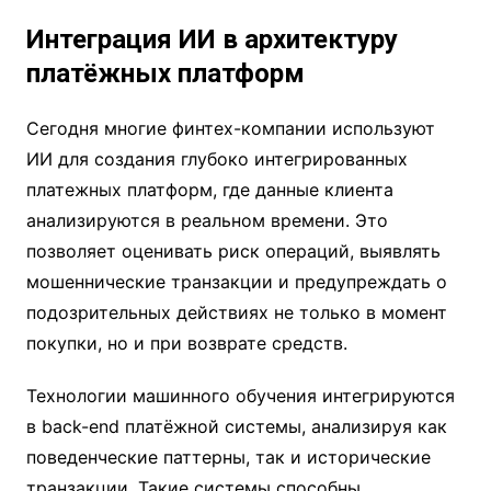
Интеграция ИИ в архитектуру
платёжных платформ
Сегодня многие финтех-компании используют
ИИ для создания глубоко интегрированных
платежных платформ, где данные клиента
анализируются в реальном времени. Это
позволяет оценивать риск операций, выявлять
мошеннические транзакции и предупреждать о
подозрительных действиях не только в момент
покупки, но и при возврате средств.
Технологии машинного обучения интегрируются
в back-end платёжной системы, анализируя как
поведенческие паттерны, так и исторические
транзакции. Такие системы способны