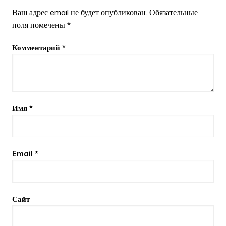
Ваш адрес email не будет опубликован.
Обязательные
поля помечены
*
Комментарий
*
Имя
*
Email
*
Сайт