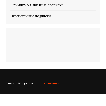
Фримиум vs. платные подписки
Экосистемные подписки
Cream Magazine от
Themebeez