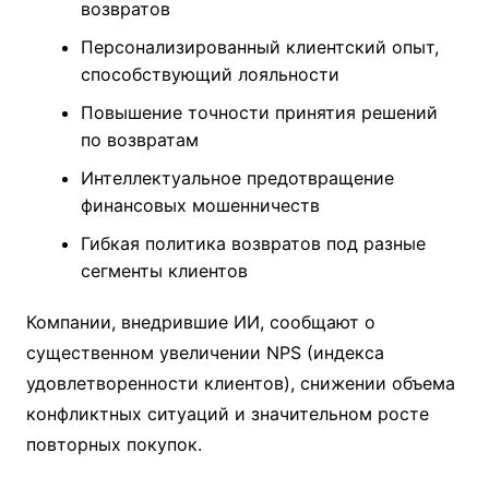
возвратов
Персонализированный клиентский опыт,
способствующий лояльности
Повышение точности принятия решений
по возвратам
Интеллектуальное предотвращение
финансовых мошенничеств
Гибкая политика возвратов под разные
сегменты клиентов
Компании, внедрившие ИИ, сообщают о
существенном увеличении NPS (индекса
удовлетворенности клиентов), снижении объема
конфликтных ситуаций и значительном росте
повторных покупок.