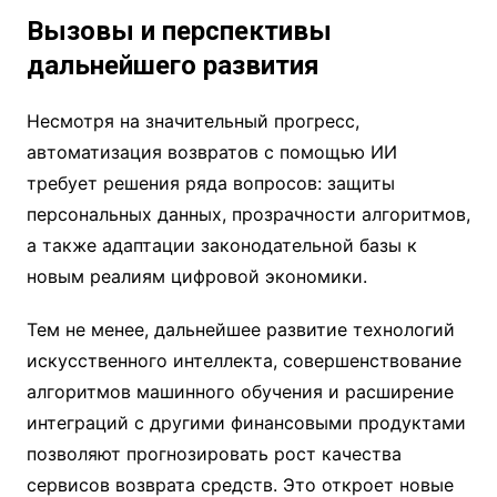
Вызовы и перспективы
дальнейшего развития
Несмотря на значительный прогресс,
автоматизация возвратов с помощью ИИ
требует решения ряда вопросов: защиты
персональных данных, прозрачности алгоритмов,
а также адаптации законодательной базы к
новым реалиям цифровой экономики.
Тем не менее, дальнейшее развитие технологий
искусственного интеллекта, совершенствование
алгоритмов машинного обучения и расширение
интеграций с другими финансовыми продуктами
позволяют прогнозировать рост качества
сервисов возврата средств. Это откроет новые