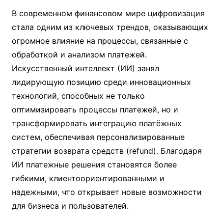
В современном финансовом мире цифровизация
стала одним из ключевых трендов, оказывающих
огромное влияние на процессы, связанные с
обработкой и анализом платежей.
Искусственный интеллект (ИИ) занял
лидирующую позицию среди инновационных
технологий, способных не только
оптимизировать процессы платежей, но и
трансформировать интеграцию платёжных
систем, обеспечивая персонализированные
стратегии возврата средств (refund). Благодаря
ИИ платежные решения становятся более
гибкими, клиентоориентированными и
надежными, что открывает новые возможности
для бизнеса и пользователей.