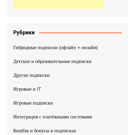
Рубрики
Гибридные подписки (офлайн + онлайн)
Детские и образовательные подписки
Другие подписки
Игровые и IT
Игровые подписки
Интеграция с платёжными системами
Кешбэк и бонусы в подписках