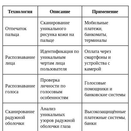
Технология
Описание
Применение
Сканирование
Мобильные
Отпечаток
уникального
платежи,
пальца
рисунка кожи на
банкоматы,
пальце
терминалы
Идентификация по
Оплата через
Распознавание
уникальным
смартфоны и
лица
чертам лица
устройства с
пользователя
камерой
Проверка
Голосовые
Распознавание
личности по
помощники и
голоса
голосовым
банковские системы
особенностям
Анализ
Сканирование
Высокозащищённые
уникальных
радужной
платежные системы,
узоров радужной
оболочки
банки
оболочки глаза