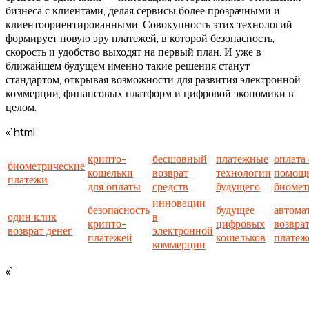
бизнеса с клиентами, делая сервисы более прозрачными и
клиентоориентированными. Совокупность этих технологий
формирует новую эру платежей, в которой безопасность,
скорость и удобство выходят на первый план. И уже в
ближайшем будущем именно такие решения станут
стандартом, открывая возможности для развития электронной
коммерции, финансовых платформ и цифровой экономики в
целом.
«`html
крипто-
бесшовный
платежные
оплата 
биометрические
кошельки
возврат
технологии
помощ
платежи
для оплаты
средств
будущего
биомет
инновации
безопасность
будущее
автома
один клик
в
крипто-
цифровых
возвра
возврат денег
электронной
платежей
кошельков
платеж
коммерции
«`