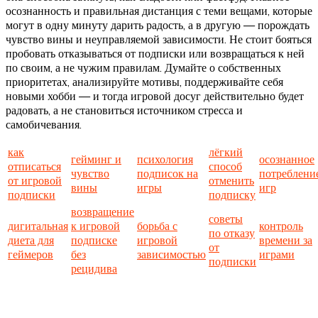
осознанность и правильная дистанция с теми вещами, которые
могут в одну минуту дарить радость, а в другую — порождать
чувство вины и неуправляемой зависимости. Не стоит бояться
пробовать отказываться от подписки или возвращаться к ней
по своим, а не чужим правилам. Думайте о собственных
приоритетах, анализируйте мотивы, поддерживайте себя
новыми хобби — и тогда игровой досуг действительно будет
радовать, а не становиться источником стресса и
самобичевания.
как
лёгкий
гейминг и
психология
осознанное
отписаться
способ
чувство
подписок на
потреблени
от игровой
отменить
вины
игры
игр
подписки
подписку
возвращение
советы
дигитальная
к игровой
борьба с
контроль
по отказу
диета для
подписке
игровой
времени за
от
геймеров
без
зависимостью
играми
подписки
рецидива