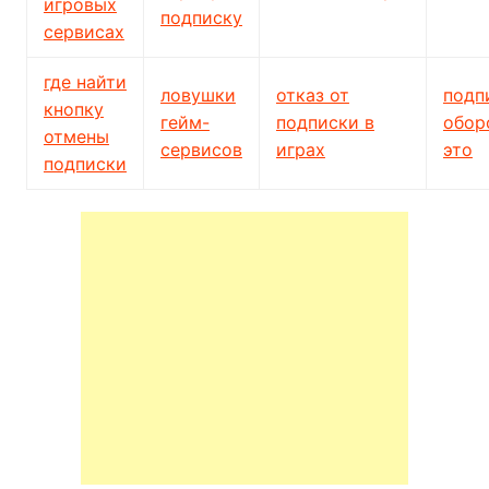
игровых
подписку
сервисах
где найти
ловушки
отказ от
подп
кнопку
гейм-
подписки в
обор
отмены
сервисов
играх
это
подписки