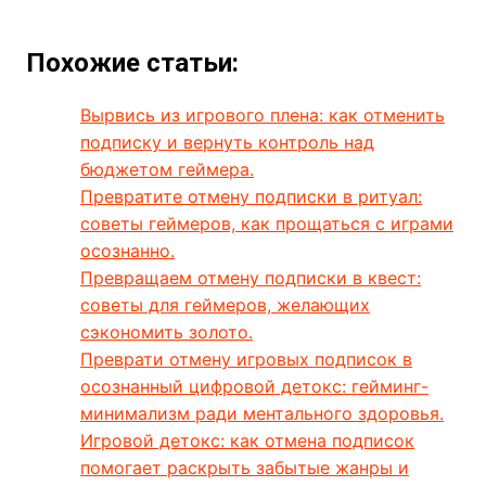
Похожие статьи:
Вырвись из игрового плена: как отменить
подписку и вернуть контроль над
бюджетом геймера.
Превратите отмену подписки в ритуал:
советы геймеров, как прощаться с играми
осознанно.
Превращаем отмену подписки в квест:
советы для геймеров, желающих
сэкономить золото.
Преврати отмену игровых подписок в
осознанный цифровой детокс: гейминг-
минимализм ради ментального здоровья.
Игровой детокс: как отмена подписок
помогает раскрыть забытые жанры и