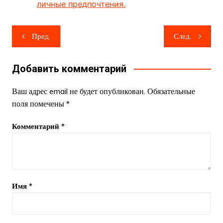
личные предпочтения.
Навигация
Пред.
След.
по
записям
Добавить комментарий
Ваш адрес email не будет опубликован.
Обязательные
поля помечены
*
Комментарий
*
Имя
*