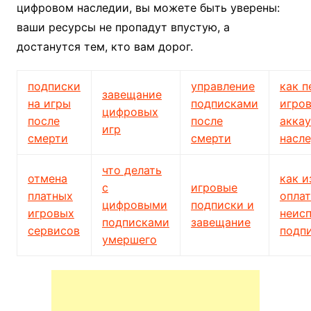
цифровом наследии, вы можете быть уверены:
ваши ресурсы не пропадут впустую, а
достанутся тем, кто вам дорог.
подписки
управление
как п
завещание
на игры
подписками
игро
цифровых
после
после
акка
игр
смерти
смерти
насл
что делать
отмена
как и
с
игровые
платных
опла
цифровыми
подписки и
игровых
неис
подписками
завещание
сервисов
подп
умершего