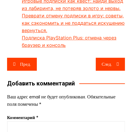
Игровые подписки как квест: найди выход
из лабиринта, не потеряв золото и нервы.
Преврати отмену подписки в игру: советы,
как сэкономить и не поддаться искушению
вернуться.
Подписка PlayStation Plus: отмена через
браузер и консоль
Навигация
Пред.
След.
по
записям
Добавить комментарий
Ваш адрес email не будет опубликован.
Обязательные
поля помечены
*
Комментарий
*