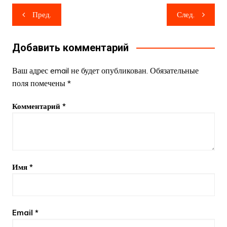
Навигация
Пред.
След.
по
записям
Добавить комментарий
Ваш адрес email не будет опубликован.
Обязательные
поля помечены
*
Комментарий
*
Имя
*
Email
*