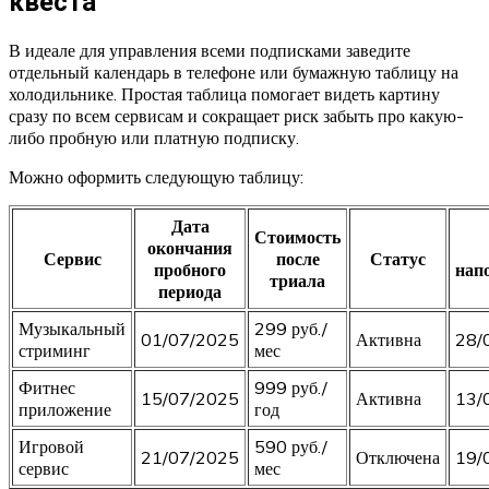
квеста
В идеале для управления всеми подписками заведите
отдельный календарь в телефоне или бумажную таблицу на
холодильнике. Простая таблица помогает видеть картину
сразу по всем сервисам и сокращает риск забыть про какую-
либо пробную или платную подписку.
Можно оформить следующую таблицу:
Дата
Стоимость
окончания
Сервис
после
Статус
пробного
нап
триала
периода
Музыкальный
299 руб./
01/07/2025
Активна
28/
стриминг
мес
Фитнес
999 руб./
15/07/2025
Активна
13/
приложение
год
Игровой
590 руб./
21/07/2025
Отключена
19/
сервис
мес