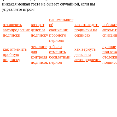
никакая мелкая трата не бывает случайной, если вы
управляете игрой!
напоминание
отключить
возврат
об
как отследить
избежат
автопродление
денег за
окончании
подписки на
автомат
подписки
подписку
пробного
сервисах
списани
периода
чек-лист
забыли
лучшие
как отменить
как вернуть
для
отменить
приложе
пробную
деньги за
контроля
бесплатный
отслеж
подписку
автопродление
подписок
период
подпис