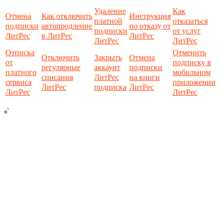
Удаление
Как
Отмена
Как отключить
Инструкция
платной
отказаться
подписки
автопродление
по отказу от
подписки
от услуг
ЛитРес
в ЛитРес
ЛитРес
ЛитРес
ЛитРес
Отписка
Отменить
Отключить
Закрыть
Отмена
от
подписку в
регулярные
аккаунт
подписки
платного
мобильном
списания
ЛитРес
на книги
сервиса
приложении
ЛитРес
подписка
ЛитРес
ЛитРес
ЛитРес
«`