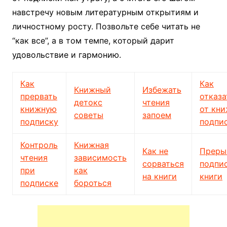
навстречу новым литературным открытиям и
личностному росту. Позвольте себе читать не
“как все”, а в том темпе, который дарит
удовольствие и гармонию.
Как
Как
Книжный
Избежать
прервать
отказа
детокс
чтения
книжную
от кн
советы
запоем
подписку
подпи
Контроль
Книжная
Как не
Преры
чтения
зависимость
сорваться
подпис
при
как
на книги
книги
подписке
бороться