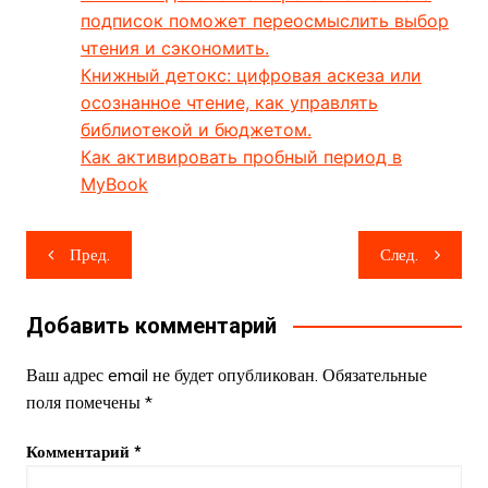
подписок поможет переосмыслить выбор
чтения и сэкономить.
Книжный детокс: цифровая аскеза или
осознанное чтение, как управлять
библиотекой и бюджетом.
Как активировать пробный период в
MyBook
Навигация
Пред.
След.
по
записям
Добавить комментарий
Ваш адрес email не будет опубликован.
Обязательные
поля помечены
*
Комментарий
*