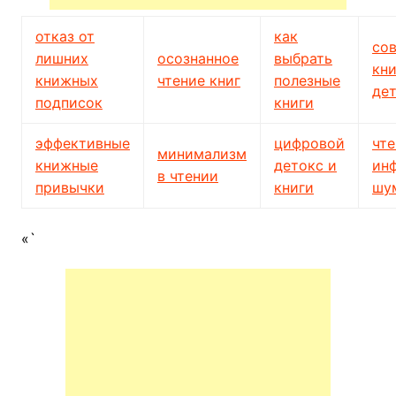
отказ от
как
со
лишних
осознанное
выбрать
кн
книжных
чтение книг
полезные
де
подписок
книги
эффективные
цифровой
чте
минимализм
книжные
детокс и
ин
в чтении
привычки
книги
шу
«`