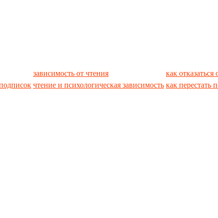
зависимость от чтения
как отказаться
 подписок
чтение и психологическая зависимость
как перестать 