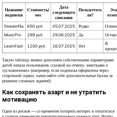
Дата
Название
Стоимость/
Пользуетесь
Эта
следующего
подписки
мес
ли?
отме
списания
StreamFlix
650 руб.
05.07.2025
Редко
Отмен
MusicPro
299 руб.
29.06.2025
Да
Остав
В
LearnFast
1200 руб.
16.07.2025
Нет
проце
Такую таблицу можно дополнять собственными параметрами:
датой начала пользования, ссылкой на отмену, заметками о
«усложнениях» (например, если подписка оформлена через
сторонний сервис, начисляйте себе дополнительные баллы за
решение сложных задачек!).
Как сохранять азарт и не утратить
мотивацию
Один из рисков — со временем потерять интерес и откатиться
к старым привычкам неконтролируемых разовых трат. Чтобы