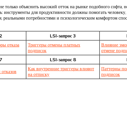
е только объяснить высокий отток на рынке подобного софта, н
 инструменты для продуктивности должны помогать человеку, а
, реальными потребностями и психологическим комфортом спосо
2
LSI-запрос 3
ры отказа
Триггеры отмены платных
Влияние эмо
подписок
отмене подп
7
LSI-запрос 8
Как внутренние триггеры влияют
Паттерны по
 отказов
на отписку
подписок