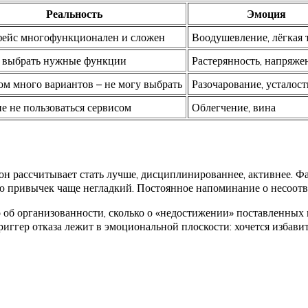
Реальность
Эмоция
ейс многофункционален и сложен
Воодушевление, лёгкая 
 выбрать нужные функции
Растерянность, напряже
м много вариантов – не могу выбрать
Разочарование, усталост
е не пользоваться сервисом
Облегчение, вина
н рассчитывает стать лучше, дисциплинированнее, активнее. Фан
ю привычек чаще негладкий. Постоянное напоминание о несоотв
об организованности, сколько о «недостижении» поставленных ц
риггер отказа лежит в эмоциональной плоскости: хочется избави