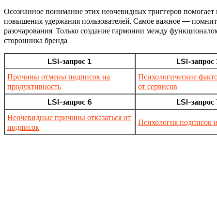
Осознанное понимание этих неочевидных триггеров помогает н
повышения удержания пользователей. Самое важное — помнить:
разочарования. Только создание гармонии между функционалом
сторонника бренда.
LSI-запрос 1
LSI-запрос 
Причины отмены подписок на
Психологические факто
продуктивность
от сервисов
LSI-запрос 6
LSI-запрос 
Неочевидные причины отказаться от
Психология подписок и
подписок