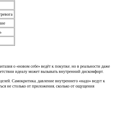
тревога
ние
ь
тазия о «новом себе» ведёт к покупке, но в реальности даже
етствии идеалу может вызывать внутренний дискомфорт.
елей. Самокритика, давление внутреннего «надо» ведут к
ться не столько от приложения, сколько от ощущения