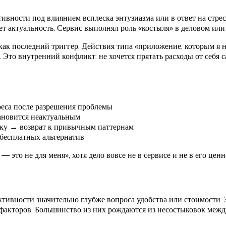
вности под влиянием всплеска энтузиазма или в ответ на стрес
ет актуальность. Сервис выполнял роль «костыля» в деловом или
 как последний триггер. Действия типа «приложение, которым я 
. Это внутренний конфликт: не хочется прятать расходы от себя 
еса после разрешения проблемы
ановится неактуальным
ику → возврат к привычным паттернам
бесплатных альтернатив
это не для меня», хотя дело вовсе не в сервисе и не в его ценн
тивности значительно глубже вопроса удобства или стоимости.
акторов. Большинство из них рождаются из несостыковок между