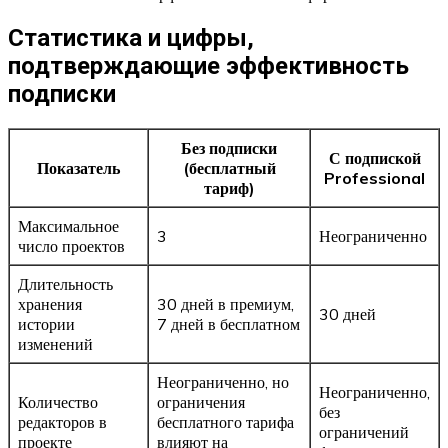
Статистика и цифры,
подтверждающие эффективность
подписки
Без подписки
С подпиской
Показатель
(бесплатный
Professional
тариф)
Максимальное
3
Неограниченно
число проектов
Длительность
хранения
30 дней в премиум,
30 дней
истории
7 дней в бесплатном
изменений
Неограниченно, но
Неограниченно,
Количество
ограничения
без
редакторов в
бесплатного тарифа
ограничений
проекте
влияют на