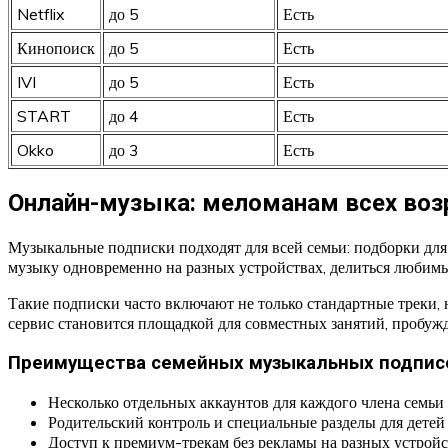
Netflix
до 5
Есть
Кинопоиск
до 5
Есть
IVI
до 5
Есть
START
до 4
Есть
Okko
до 3
Есть
Онлайн-музыка: меломанам всех воз
Музыкальные подписки подходят для всей семьи: подборки для
музыку одновременно на разных устройствах, делиться любимы
Такие подписки часто включают не только стандартные треки, 
сервис становится площадкой для совместных занятий, пробужда
Преимущества семейных музыкальных подпис
Несколько отдельных аккаунтов для каждого члена семьи
Родительский контроль и специальные разделы для детей
Доступ к премиум-трекам без рекламы на разных устройс