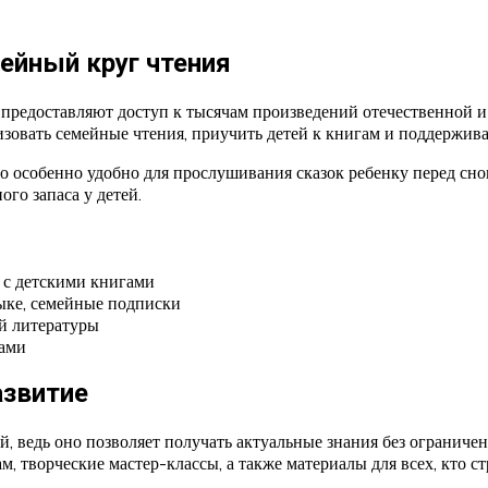
ейный круг чтения
предоставляют доступ к тысячам произведений отечественной 
зовать семейные чтения, приучить детей к книгам и поддержива
 особенно удобно для прослушивания сказок ребенку перед сном
го запаса у детей.
л с детскими книгами
зыке, семейные подписки
й литературы
сами
азвитие
й, ведь оно позволяет получать актуальные знания без огранич
м, творческие мастер-классы, а также материалы для всех, кто с