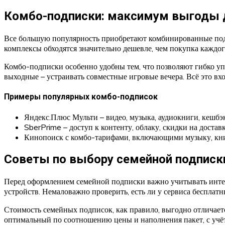
Комбо-подписки: максимум выгоды 
Все большую популярность приобретают комбинированные подпи
комплексы обходятся значительно дешевле, чем покупка каждого
Комбо-подписки особенно удобны тем, что позволяют гибко упр
выходные – устраивать совместные игровые вечера. Всё это в
Примеры популярных комбо-подписок
Яндекс.Плюс Мульти – видео, музыка, аудиокниги, кешбэк
SberPrime – доступ к контенту, облаку, скидки на доста
Кинопоиск с комбо-тарифами, включающими музыку, кн
Советы по выбору семейной подписк
Перед оформлением семейной подписки важно учитывать интере
устройств. Немаловажно проверить, есть ли у сервиса бесплат
Стоимость семейных подписок, как правило, выгодно отличаетс
оптимальный по соотношению цены и наполнения пакет, с учёт