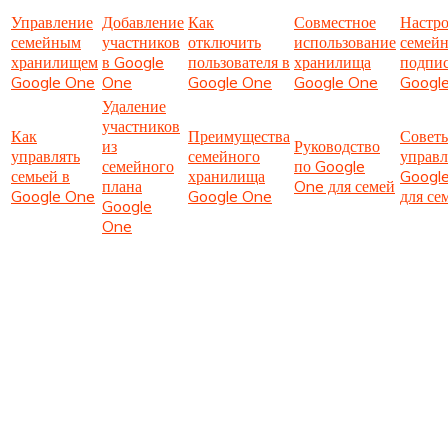
Управление
Добавление
Как
Совместное
Настр
семейным
участников
отключить
использование
семей
хранилищем
в Google
пользователя в
хранилища
подпи
Google One
One
Google One
Google One
Googl
Удаление
участников
Как
Преимущества
Совет
из
Руководство
управлять
семейного
управ
семейного
по Google
семьей в
хранилища
Googl
плана
One для семей
Google One
Google One
для се
Google
One