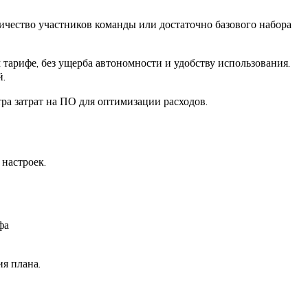
личество участников команды или достаточно базового набора
м тарифе, без ущерба автономности и удобству использования.
й.
ра затрат на ПО для оптимизации расходов.
настроек.
фа
я плана.