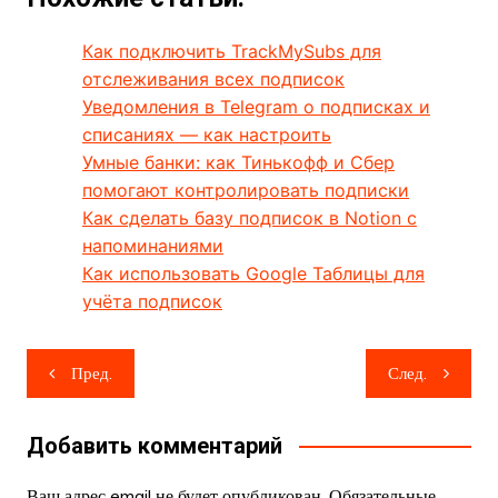
Как подключить TrackMySubs для
отслеживания всех подписок
Уведомления в Telegram о подписках и
списаниях — как настроить
Умные банки: как Тинькофф и Сбер
помогают контролировать подписки
Как сделать базу подписок в Notion с
напоминаниями
Как использовать Google Таблицы для
учёта подписок
Навигация
Пред.
След.
по
записям
Добавить комментарий
Ваш адрес email не будет опубликован.
Обязательные