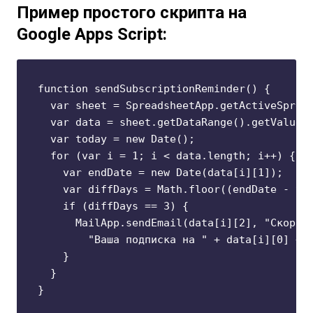
Пример простого скрипта на
Google Apps Script:
function sendSubscriptionReminder() {

  var sheet = SpreadsheetApp.getActiveSpread
  var data = sheet.getDataRange().getValues(
  var today = new Date();

  for (var i = 1; i < data.length; i++) {

    var endDate = new Date(data[i][1]);

    var diffDays = Math.floor((endDate - tod
    if (diffDays == 3) {

      MailApp.sendEmail(data[i][2], "Скоро и
        "Ваша подписка на " + data[i][0] + "
    }

  }
