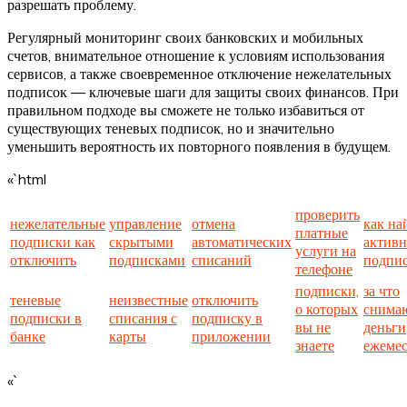
разрешать проблему.
Регулярный мониторинг своих банковских и мобильных
счетов, внимательное отношение к условиям использования
сервисов, а также своевременное отключение нежелательных
подписок — ключевые шаги для защиты своих финансов. При
правильном подходе вы сможете не только избавиться от
существующих теневых подписок, но и значительно
уменьшить вероятность их повторного появления в будущем.
«`html
проверить
нежелательные
управление
отмена
как на
платные
подписки как
скрытыми
автоматических
актив
услуги на
отключить
подписками
списаний
подпи
телефоне
подписки,
за что
теневые
неизвестные
отключить
о которых
снима
подписки в
списания с
подписку в
вы не
деньги
банке
карты
приложении
знаете
ежеме
«`