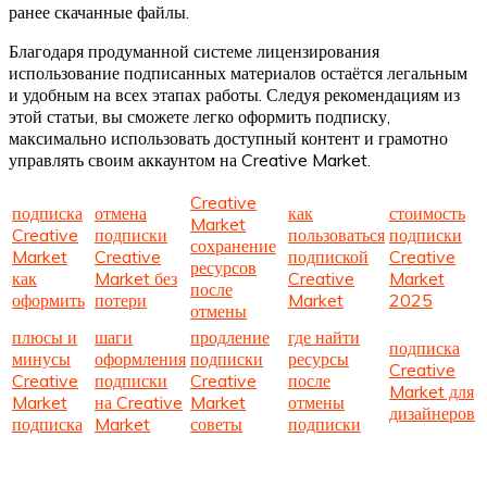
ранее скачанные файлы.
Благодаря продуманной системе лицензирования
использование подписанных материалов остаётся легальным
и удобным на всех этапах работы. Следуя рекомендациям из
этой статьи, вы сможете легко оформить подписку,
максимально использовать доступный контент и грамотно
управлять своим аккаунтом на Creative Market.
Creative
подписка
отмена
как
стоимость
Market
Creative
подписки
пользоваться
подписки
сохранение
Market
Creative
подпиской
Creative
ресурсов
как
Market без
Creative
Market
после
оформить
потери
Market
2025
отмены
плюсы и
шаги
продление
где найти
подписка
минусы
оформления
подписки
ресурсы
Creative
Creative
подписки
Creative
после
Market для
Market
на Creative
Market
отмены
дизайнеров
подписка
Market
советы
подписки