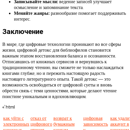
Записывайте мысли:
ведение записей улучшает
осмысление и запоминание текста.
Меняйте жанры:
разнообразие помогает поддерживать
интерес.
Заключение
В мире, где цифровые технологии проникают во все сферы
жизни, цифровой детокс для библиофилов становится
важным этапом восстановления баланса и осознанности.
Отписавшись от книжных сервисов и вернувшись к
традиционному чтению, вы сможете не только наслаждаться
книгами глубже, но и пережить настоящую радость
настоящего литературного опыта. Такой детокс — это
возможность освободиться от цифровой суеты и вновь
обрести связь с теми ценностями, которые делают чтение
поистине уникальным и вдохновляющим.
«`html
как уйти с
отказ от
возврат к
цифровая
как удали
электронных
цифрового
бумажным
зависимость
аккаунт в
книжных
чтения
книгам
у
книжном