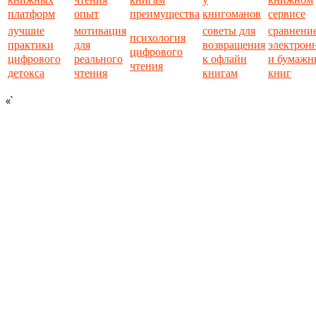
платформ
опыт
преимущества
книгоманов
сервисе
лучшие
мотивация
советы для
сравнени
психология
практики
для
возвращения
электрон
цифрового
цифрового
реального
к офлайн
и бумажн
чтения
детокса
чтения
книгам
книг
«`