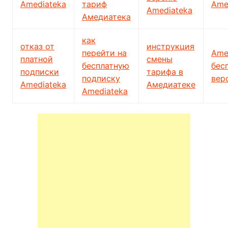
Amediateka
тариф
Ame
Amediateka
Амедиатека
как
отказ от
инструкция
перейти на
Ame
платной
смены
бесплатную
бес
подписки
тарифа в
подписку
вер
Amediateka
Амедиатеке
Amediateka