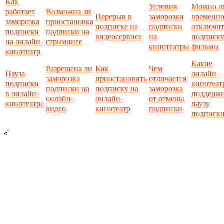
Как
Условия
Можно л
работает
Возможна ли
Перерыв в
заморозки
временн
заморозка
приостановка
подписке на
подписки
отключит
подписки
подписки на
видеосервисе
на
подписку
на онлайн-
стриминге
кинотеатры
фильмы
кинотеатр
Какие
Разрешена ли
Как
Чем
Пауза
онлайн-
заморозка
приостановить
отличается
подписки
кинотеат
подписки на
подписку на
заморозка
в онлайн-
поддерж
онлайн-
онлайн-
от отмены
кинотеатре
паузу
видео
кинотеатр
подписки
подписк
«`