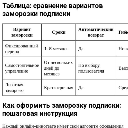
Таблица: сравнение вариантов
заморозки подписки
Вариант
Автоматический
Сроки
Гибк
заморозки
возврат
Фиксированный
1-6 месяцев
Да
Низк
период
От нескольких
Самостоятельное
По выбору
дней до
Выс
управление
пользователя
месяцев
Льготная
Краткосрочная
Да
Сред
заморозка
Как оформить заморозку подписки:
пошаговая инструкция
Каждый онлайн-кинотеатр имеет свой алгоритм оформления